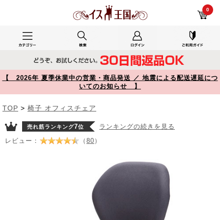
オフィスチェア スタンダードモデル ロッキング機能付き グレー 100-SNC025GY YK-SNC025GY【イス王国】
0
【 2026年 夏季休業中の営業・商品発送 ／ 地震による配送遅延につ
いてのお知らせ 】
TOP
>
椅子 オフィスチェア
7
ランキングの続きを見る
売れ筋ランキング
位
レビュー：
（
80
）
Prev