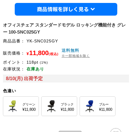
商品情
オフィスチェア スタンダードモデル ロッキング機能付き グレ
ー 100-SNC025GY
商品品番：
YK-SNC025GY
送料無料
11,800
販売価格：
¥
(税込)
※一部地域を除く
ポイント：
118
pt
(1%)
在庫状況：
在庫あり
8/10(月) 出荷予定
色違い
グリーン
ブラック
ブルー
¥11,800
¥11,800
¥11,800