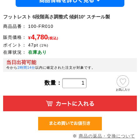
商品情
フットレスト 6段階高さ調整式 傾斜10° スチール製
商品品番：
100-FR010
4,780
販売価格：
¥
(税込)
ポイント：
47
pt
(1%)
在庫状況：
在庫あり
当日出荷可能
今から
2時間14分
以内に確定された注文が対象です。
数量：
お気に入り
※
商品の返品・交換について