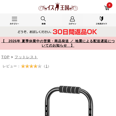
フットレスト 6段階高さ調整式 傾斜10° スチール製 100-FR010【イス王国】
0
【 2026年 夏季休業中の営業・商品発送 ／ 地震による配送遅延につ
いてのお知らせ 】
TOP
>
フットレスト
レビュー：
（
1
）
Prev