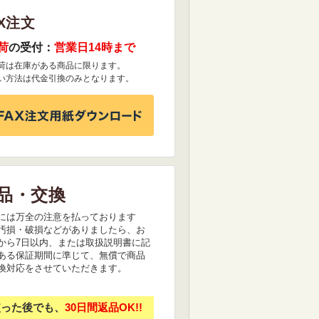
X注文
荷
の受付：
営業日14時まで
荷は在庫がある商品に限ります。
い方法は代金引換のみとなります。
品・交換
には万全の注意を払っております
汚損・破損などがありましたら、お
から7日以内、または取扱説明書に記
ある保証期間に準じて、無償で商品
換対応をさせていただきます。
使った後でも、
30日間返品OK!!