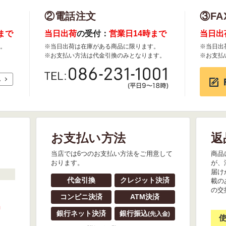
②電話注文
③FA
まで
当日出荷
の受付：
営業日14時まで
当日出
。
※当日出荷は在庫がある商品に限ります。
※当日出
※お支払い方法は代金引換のみとなります。
※お支払
れ
お支払い方法
返
。
当店では6つのお支払い方法をご用意して
商品
おります。
が、
届け
代金引換
クレジット決済
載の
の交
コンビニ決済
ATM決済
』
銀行ネット決済
銀行振込
(先入金)