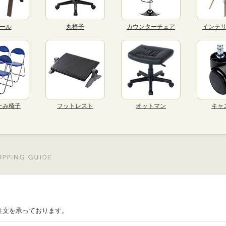
ール
丸椅子
カウンターチェア
インテ
たみ椅子
フットレスト
オットマン
キャ
注文を承っております。