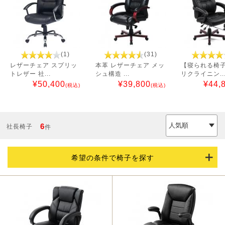
(1)
(31)
レザーチェア スプリッ
本革 レザーチェア メッ
【寝られる椅子
トレザー 社...
シュ構造 ...
リクライニン..
¥
50,400
¥
39,800
¥
44,
(税込)
(税込)
6
社長椅子
件
希望の条件で椅子を探す