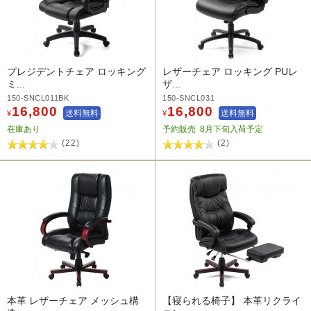
プレジデントチェア ロッキング
レザーチェア ロッキング PUレ
ミ...
ザ...
150-SNCL011BK
150-SNCL031
16,800
16,800
送料無料
送料無料
¥
¥
在庫あり
予約販売
8月下旬入荷予定
(22)
(2)
本革 レザーチェア メッシュ構
【寝られる椅子】 本革リクライ