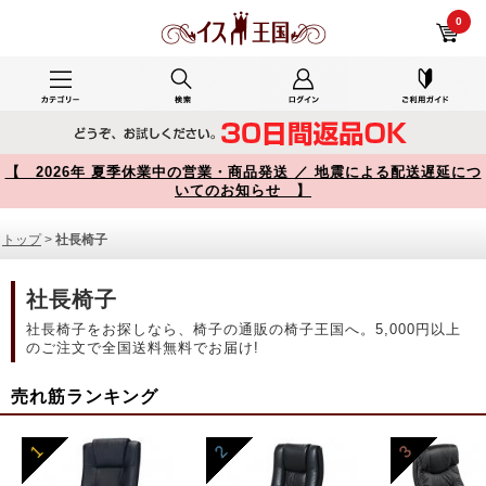
社長椅子 商品一覧【イス王国】
0
【 2026年 夏季休業中の営業・商品発送 ／ 地震による配送遅延につ
いてのお知らせ 】
トップ
>
社長椅子
社長椅子
社長椅子をお探しなら、椅子の通販の椅子王国へ。5,000円以上
のご注文で全国送料無料でお届け!
売れ筋ランキング
1
2
3