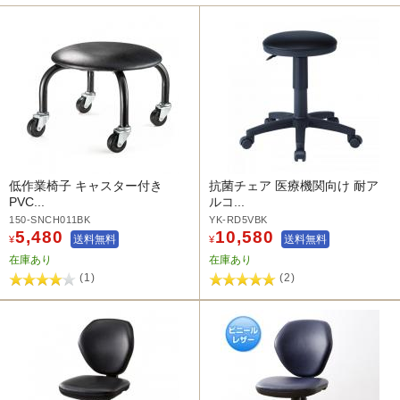
低作業椅子 キャスター付き
抗菌チェア 医療機関向け 耐ア
PVC...
ルコ...
150-SNCH011BK
YK-RD5VBK
5,480
10,580
送料無料
送料無料
¥
¥
在庫あり
在庫あり
(1)
(2)