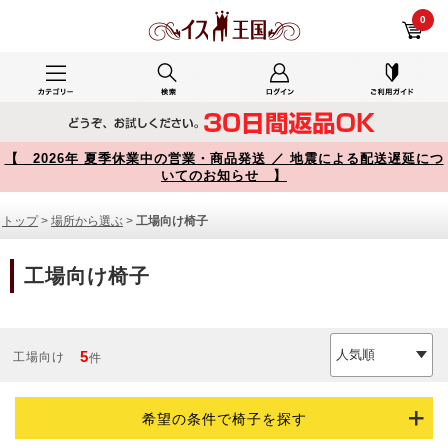
工場向け椅子 商品一覧【イス王国】
0
【 2026年 夏季休業中の営業・商品発送 ／ 地震による配送遅延につ
いてのお知らせ 】
トップ
>
場所から選ぶ
>
工場向け椅子
工場向け椅子
5
工場向け
件
希望の条件で椅子を探す