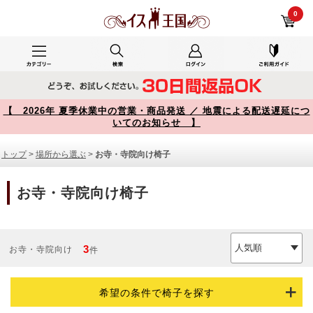
お寺・寺院向け椅子 商品一覧【イス王国】
0
【 2026年 夏季休業中の営業・商品発送 ／ 地震による配送遅延につ
いてのお知らせ 】
トップ
>
場所から選ぶ
>
お寺・寺院向け椅子
お寺・寺院向け椅子
3
お寺・寺院向け
件
希望の条件で椅子を探す