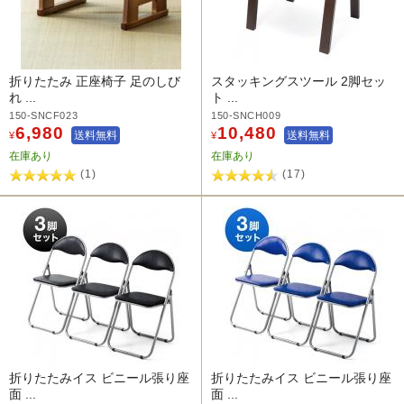
折りたたみ 正座椅子 足のしび
スタッキングスツール 2脚セッ
れ ...
ト ...
150-SNCF023
150-SNCH009
6,980
10,480
送料無料
送料無料
¥
¥
在庫あり
在庫あり
(1)
(17)
折りたたみイス ビニール張り座
折りたたみイス ビニール張り座
面 ...
面 ...