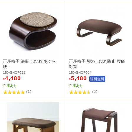
正座椅子 法事 しびれ あぐら
正座椅子 脚のしびれ防止 腰痛
腰...
対策...
150-SNCF022
150-SNCF004
4,480
5,480
送料無料
¥
¥
在庫あり
在庫あり
(1)
(5)