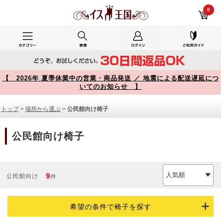
公民館向け椅子 商品一覧【イス王国】
0
【 2026年 夏季休業中の営業・商品発送 ／ 地震による配送遅延につ
いてのお知らせ 】
トップ
>
場所から選ぶ
>
公民館向け椅子
公民館向け椅子
9
公民館向け
件
希望の条件で椅子を探す