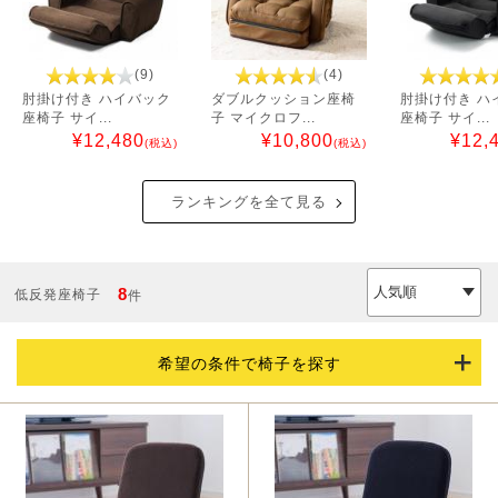
(9)
(4)
肘掛け付き ハイバック
ダブルクッション座椅
肘掛け付き ハ
座椅子 サイ...
子 マイクロフ...
座椅子 サイ...
¥
12,480
¥
10,800
¥
12,
(税込)
(税込)
ランキングを全て見る
8
低反発座椅子
件
希望の条件で椅子を探す