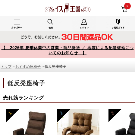
低反発座椅子 商品一覧【イス王国】
0
【 2026年 夏季休業中の営業・商品発送 ／ 地震による配送遅延につ
いてのお知らせ 】
トップ
>
おすすめ座椅子
>
低反発座椅子
低反発座椅子
売れ筋ランキング
1
2
3