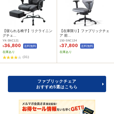
【寝られる椅子】リクライニン
【在庫限り】ファブリックチェ
グチェ...
ア 前...
YK-SNC121
150-SNC134
36,800
37,800
送料無料
送料無料
¥
¥
在庫あり
在庫あり
(31)
ファブリックチェア
おすすめ5選はこちら