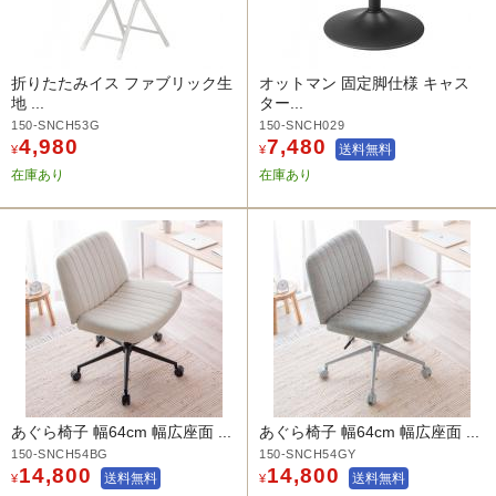
折りたたみイス ファブリック生
オットマン 固定脚仕様 キャス
地 ...
ター...
150-SNCH53G
150-SNCH029
4,980
7,480
送料無料
¥
¥
在庫あり
在庫あり
あぐら椅子 幅64cm 幅広座面 ...
あぐら椅子 幅64cm 幅広座面 ...
150-SNCH54BG
150-SNCH54GY
14,800
14,800
送料無料
送料無料
¥
¥