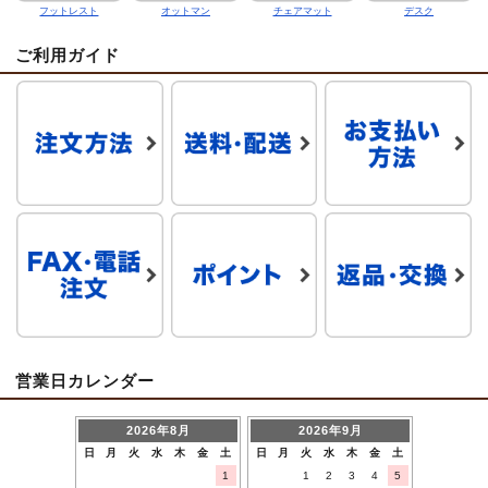
フットレスト
オットマン
チェアマット
デスク
ご利用ガイド
営業日カレンダー
2026年8月
2026年9月
日
月
火
水
木
金
土
日
月
火
水
木
金
土
1
1
2
3
4
5