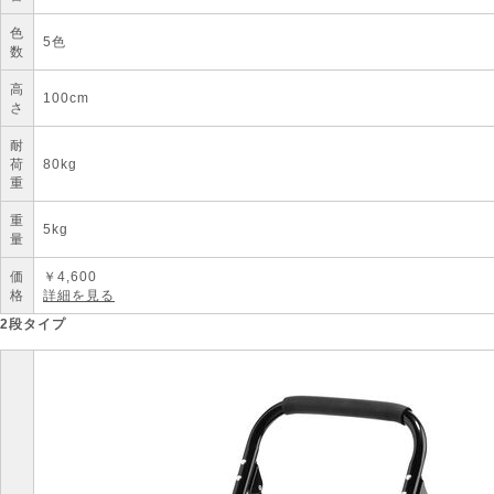
色
5色
数
高
100cm
さ
耐
荷
80kg
重
重
5kg
量
価
￥
4,600
格
詳細を見る
2段タイプ