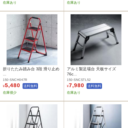
在庫あり
在庫あり
折りたたみ踏み台 3段 滑り止め
アルミ製足場台 天板サイズ
...
76c...
150-SNCH047R
150-SNCSTL52
5,480
7,980
送料無料
送料無料
¥
¥
在庫僅少
在庫あり