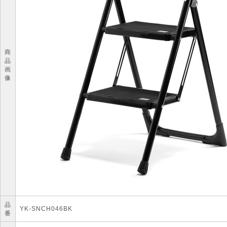
商
品
画
像
品
YK-SNCH046BK
番