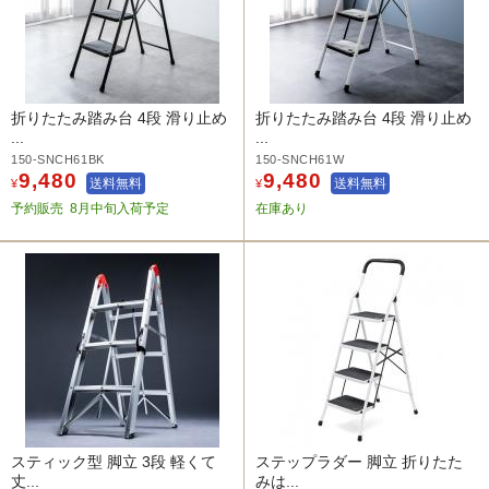
折りたたみ踏み台 4段 滑り止め
折りたたみ踏み台 4段 滑り止め
...
...
150-SNCH61BK
150-SNCH61W
9,480
9,480
送料無料
送料無料
¥
¥
予約販売
8月中旬入荷予定
在庫あり
スティック型 脚立 3段 軽くて
ステップラダー 脚立 折りたた
丈...
みは...