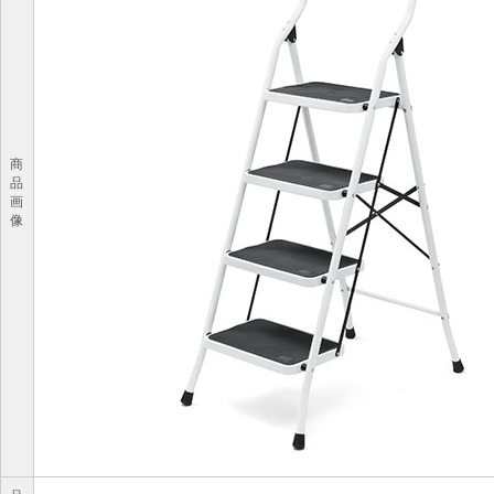
商
品
画
像