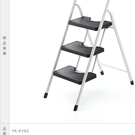
商
品
画
像
品
YK-KYA3
番