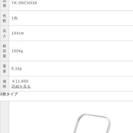
品
YK-SNCH038
番
色
1色
数
高
144cm
さ
耐
荷
100kg
重
重
6.1kg
量
価
￥
11,800
格
詳細を見る
3段タイプ