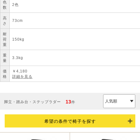
色
2色
数
高
73cm
さ
耐
荷
150kg
重
重
3.3kg
量
価
￥
4,180
格
詳細を見る
13
脚立・踏み台・ステップラダー
件
希望の条件で椅子を探す