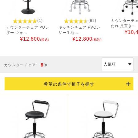
(1)
(62)
カウンターチェ
たれ 足置き...
カウンターチェア PUレ
キッチンチェア PVCレ
¥
10,
ザー ウォ...
ザー生地 ...
¥
12,800
¥
12,800
(税込)
(税込)
8
カウンターチェア
件
希望の条件で椅子を探す