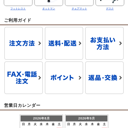
フットレスト
オットマン
チェアマット
デスク
ご利用ガイド
営業日カレンダー
2026年8月
2026年9月
日
月
火
水
木
金
土
日
月
火
水
木
金
土