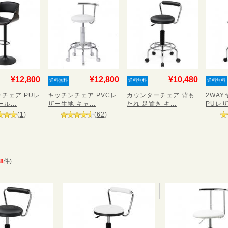
¥12,800
¥12,800
¥10,480
送料無料
送料無料
送料無料
チェア PUレ
キッチンチェア PVCレ
カウンターチェア 背も
2WA
ル...
ザー生地 キャ...
たれ 足置き キ...
PUレザー
(
1
)
(
62
)
8
件)