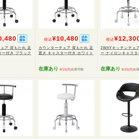
0,480
¥10,480
¥12,30
税込
税込
ェア 背もたれ 足
カウンターチェア 背もたれ 足
2WAYキッチンチェア
ター付き ブラック
置き キャスター付き ホワイト
ー ナイロンキャスター
在庫あり
在庫あり
8/10(月)
出荷可能
8/10(月)
出