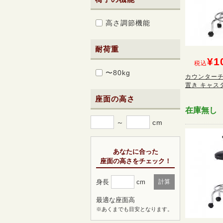
高さ調節機能
耐荷重
¥1
税込
〜80kg
カウンターチ
置き キャス
座面の高さ
在庫無し
～
cm
あなたに合った
座面の高さをチェック！
身長
cm
計算
最適な座面高
※あくまでも目安となります。