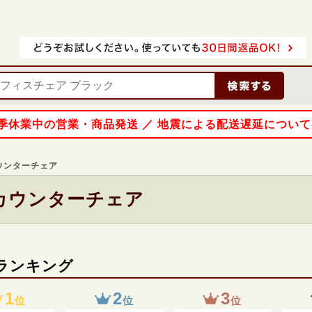
 夏季休業中の営業・商品発送 ／ 地震による配送遅延につい
ウンターチェア
カウンターチェア
ランキング
1
2
3
位
位
位