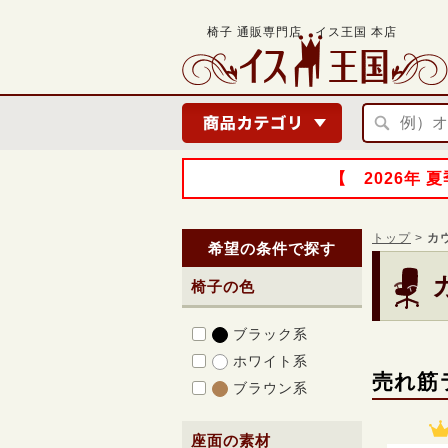
椅子 通販専門店 イス王国 本店
【 2026年
トップ
>
カ
希望の条件で探す
椅子の色
ブラック系
ホワイト系
売れ筋
ブラウン系
座面の素材