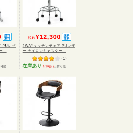
0
¥12,300
税込
 PUレザ
2WAYキッチンチェア PUレザ
...
ー ナイロンキャスター...
(
1
)
在庫あり
荷可能
8/10(月)
出荷可能