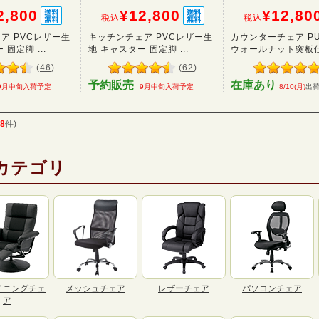
2,800
¥12,800
¥12,80
税込
税込
ア PVCレザー生
キッチンチェア PVCレザー生
カウンターチェア P
固定脚 ...
地 キャスター 固定脚 ...
ウォールナット突板
(
46
)
(
62
)
予約販売
在庫あり
9月中旬入荷予定
9月中旬入荷予定
8/10(月)
出
8
件)
カテゴリ
イニングチェ
メッシュチェア
レザーチェア
パソコンチェア
ア