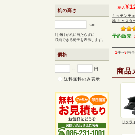
¥1
税込
机の高さ
キッチンチェ
地 キャスター 
cm
肘掛けが机に当たらずに
予約販売
収納できる椅子を表示します。
1
件〜
8
件(全
価格
～
円
商品
送料無料のみ表示
リクラ