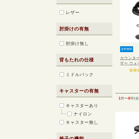
レザー
肘掛けの有無
肘掛け無し
送料無料
カウンター
背もたれの仕様
ザー ウォー
ミドルバック
キャスターの有無
1
件〜
8
件(全
キャスターあり
ナイロン
キャスター無し
椅子の機能