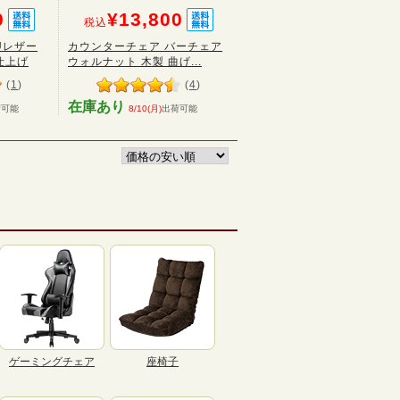
0
¥13,800
税込
Uレザー
カウンターチェア バーチェア
仕上げ
ウォルナット 木製 曲げ...
(
1
)
(
4
)
在庫あり
荷可能
8/10(月)
出荷可能
ゲーミングチェア
座椅子