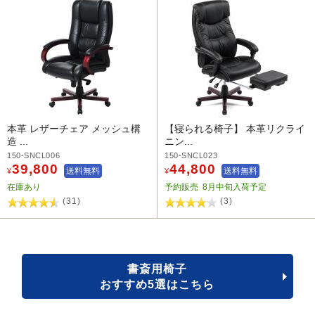
本革 レザーチェア メッシュ構
【寝られる椅子】 本革リクライ
造 ...
ニン...
150-SNCL006
150-SNCL023
39,800
44,800
送料無料
送料無料
¥
¥
在庫あり
予約販売
8月中旬入荷予定
(31)
(3)
書斎用椅子
おすすめ5選はこちら