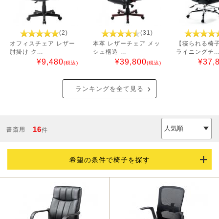
(2)
(31)
オフィスチェア レザー
本革 レザーチェア メッ
【寝られる椅
肘掛け ク...
シュ構造 ...
ライニングチ..
¥
9,480
¥
39,800
¥
37,
(税込)
(税込)
ランキングを全て見る
16
書斎用
件
希望の条件で椅子を探す