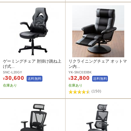
ゲーミングチェア 肘掛け跳ね上
リクライニングチェア オットマ
げ式...
ン内...
SNC-L20GY
YK-SNC033BK
30,600
32,800
送料無料
送料無料
¥
¥
在庫あり
在庫あり
(150)