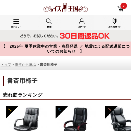
書斎用椅子 商品一覧【イス王国】
0
【 2026年 夏季休業中の営業・商品発送 ／ 地震による配送遅延につ
いてのお知らせ 】
トップ
>
場所から選ぶ
>
書斎用椅子
書斎用椅子
売れ筋ランキング
1
2
3