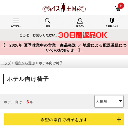
ホテル向け椅子 商品一覧【イス王国】
0
【 2026年 夏季休業中の営業・商品発送 ／ 地震による配送遅延につ
いてのお知らせ 】
トップ
>
場所から選ぶ
>
ホテル向け椅子
ホテル向け椅子
6
ホテル向け
件
希望の条件で椅子を探す