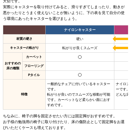
大切です。
実際にキャスターを取り付けてみると、滑りすぎてしまったり、動きが
悪かったりとうまく使えないことが無いように、
下の表を見て自分の使
う環境にあったキャスターを選びましょう。
ナイロンキャスター
材質の硬さ
硬い
キャスターの転がり
転がりが良くスムーズ
カーペット
おすすめの
フローリング
床の種類
Pタイル
一般的なチェアに付いているキャスター
ナイロン
です。
ーです。
特徴
転がりが良いのでスムーズな移動が可能
どんな床
です。カーペットなど柔らかい面におす
すめです。
ちなみに、椅子の脚を固定させたい方には固定脚がおすすめです。
お子様の勉強用の椅子に取り付けたり、床の傷防止として固定脚をお選
びいただくケースも増えております。