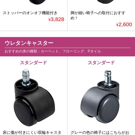
ストッパーのオンオフ機能付き
脚が細い椅子への取付におすす
め！
3,828
¥
2,600
¥
ウレタンキャスター
おすすめの床の種類：カーペット、フローリング、Pタイル
スタンダード
スタンダード
床に傷が付きにくい双輪キャスタ
グレーの色の椅子にはこちらがお