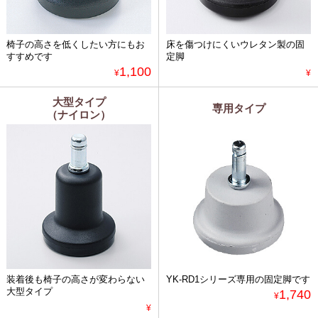
椅子の高さを低くしたい方にもお
床を傷つけにくいウレタン製の固
すすめです
定脚
1,100
¥
¥
大型タイプ
専用タイプ
（ナイロン）
装着後も椅子の高さが変わらない
YK-RD1シリーズ専用の固定脚です
大型タイプ
1,740
¥
¥