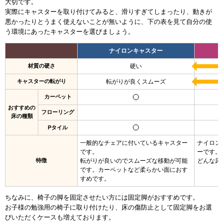
大切です。
実際にキャスターを取り付けてみると、滑りすぎてしまったり、動きが
悪かったりとうまく使えないことが無いように、
下の表を見て自分の使
う環境にあったキャスターを選びましょう。
ナイロンキャスター
材質の硬さ
硬い
キャスターの転がり
転がりが良くスムーズ
カーペット
おすすめの
フローリング
床の種類
Pタイル
一般的なチェアに付いているキャスター
ナイロン
です。
ーです。
特徴
転がりが良いのでスムーズな移動が可能
どんな床
です。カーペットなど柔らかい面におす
すめです。
ちなみに、椅子の脚を固定させたい方には固定脚がおすすめです。
お子様の勉強用の椅子に取り付けたり、床の傷防止として固定脚をお選
びいただくケースも増えております。