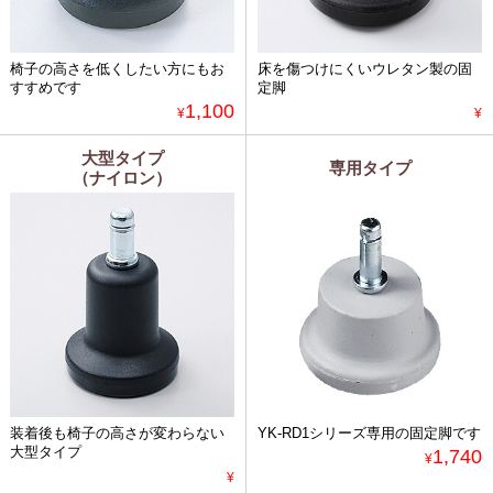
椅子の高さを低くしたい方にもお
床を傷つけにくいウレタン製の固
すすめです
定脚
1,100
¥
¥
大型タイプ
専用タイプ
（ナイロン）
装着後も椅子の高さが変わらない
YK-RD1シリーズ専用の固定脚です
大型タイプ
1,740
¥
¥