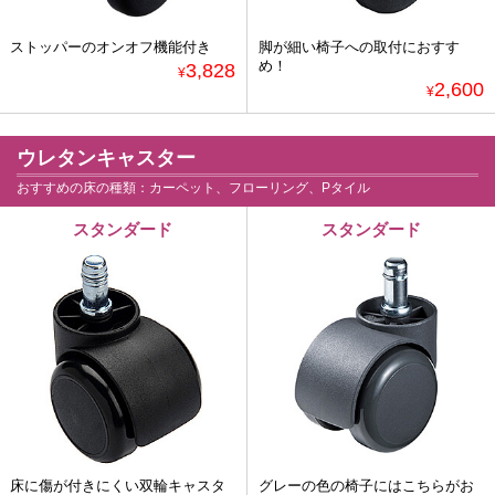
ストッパーのオンオフ機能付き
脚が細い椅子への取付におすす
め！
3,828
¥
2,600
¥
ウレタンキャスター
おすすめの床の種類：カーペット、フローリング、Pタイル
スタンダード
スタンダード
床に傷が付きにくい双輪キャスタ
グレーの色の椅子にはこちらがお