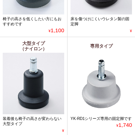
椅子の高さを低くしたい方にもお
床を傷つけにくいウレタン製の固
すすめです
定脚
1,100
¥
¥
大型タイプ
専用タイプ
（ナイロン）
装着後も椅子の高さが変わらない
YK-RD1シリーズ専用の固定脚です
大型タイプ
1,740
¥
¥