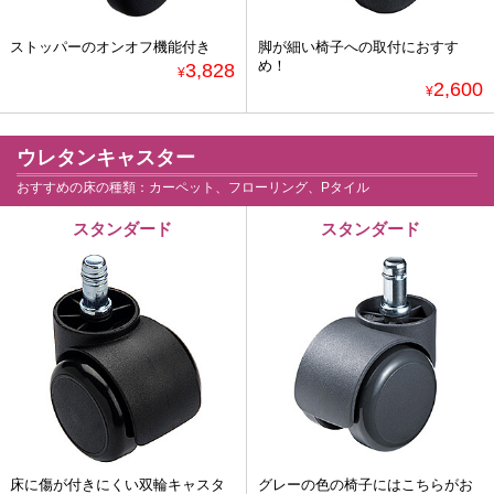
ストッパーのオンオフ機能付き
脚が細い椅子への取付におすす
め！
3,828
¥
2,600
¥
ウレタンキャスター
おすすめの床の種類：カーペット、フローリング、Pタイル
スタンダード
スタンダード
床に傷が付きにくい双輪キャスタ
グレーの色の椅子にはこちらがお