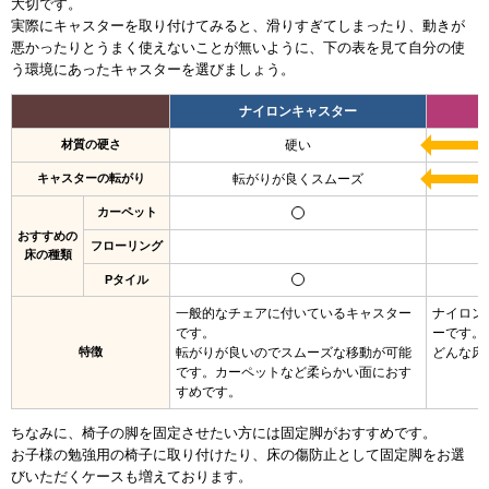
大切です。
実際にキャスターを取り付けてみると、滑りすぎてしまったり、動きが
悪かったりとうまく使えないことが無いように、
下の表を見て自分の使
う環境にあったキャスターを選びましょう。
ナイロンキャスター
材質の硬さ
硬い
キャスターの転がり
転がりが良くスムーズ
カーペット
おすすめの
フローリング
床の種類
Pタイル
一般的なチェアに付いているキャスター
ナイロン
です。
ーです。
特徴
転がりが良いのでスムーズな移動が可能
どんな床
です。カーペットなど柔らかい面におす
すめです。
ちなみに、椅子の脚を固定させたい方には固定脚がおすすめです。
お子様の勉強用の椅子に取り付けたり、床の傷防止として固定脚をお選
びいただくケースも増えております。