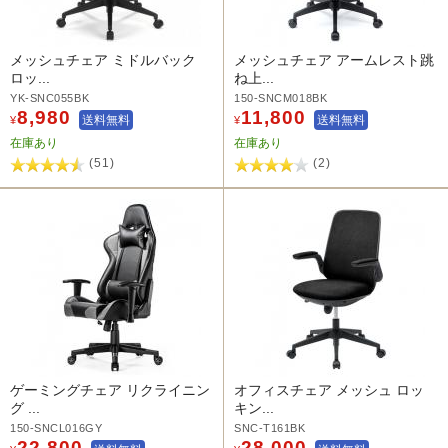
メッシュチェア ミドルバック
メッシュチェア アームレスト跳
ロッ...
ね上...
YK-SNC055BK
150-SNCM018BK
8,980
11,800
送料無料
送料無料
¥
¥
在庫あり
在庫あり
(51)
(2)
ゲーミングチェア リクライニン
オフィスチェア メッシュ ロッ
グ ...
キン...
150-SNCL016GY
SNC-T161BK
22,800
28,000