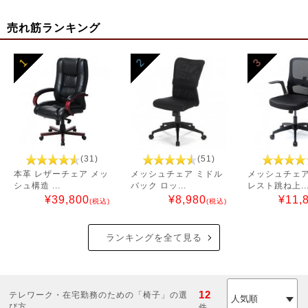
売れ筋ランキング
1
2
3
(31)
(51)
本革 レザーチェア メッ
メッシュチェア ミドル
メッシュチェア
シュ構造 ...
バック ロッ...
レスト跳ね上..
¥
39,800
¥
8,980
¥
11,
(税込)
(税込)
ランキングを全て見る
12
テレワーク・在宅勤務のための「椅子」の選
び方
件