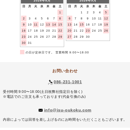
2026年8月
2026年9月
日
月
火
水
木
金
土
日
月
火
水
木
金
土
1
1
2
3
4
5
2
3
4
5
6
7
8
6
7
8
9
10
11
12
9
10
11
12
13
14
15
13
14
15
16
17
18
19
16
17
18
19
20
21
22
20
21
22
23
24
25
26
23
24
25
26
27
28
29
27
28
29
30
30
31
■
の日が定休日です。 営業時間 9:00〜18:00
お問い合わせ
086-231-1001
受付時間:9:00〜18:00(土日祝弊社指定日を除く)
※電話でのご注文も承っております(代金引換のみ)
info@isu-oukoku.com
内容によっては回答を差し上げるのにお時間をいただくこともございます。