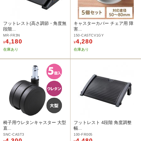
フットレスト(高さ調節・角度無
キャスターカバー チェア用 障
段階...
害...
MR-FR3N
150-CASTCV1GY
4,180
4,280
¥
¥
在庫あり
在庫あり
椅子用ウレタンキャスター 大型
フットレスト 4段階 角度調整
直...
幅...
SNC-CAST3
100-FR005
4,300
4,480