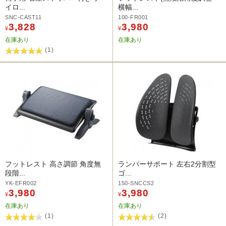
イロ...
横幅...
SNC-CAST11
100-FR001
3,828
3,980
¥
¥
在庫あり
在庫あり
(1)
フットレスト 高さ調節 角度無
ランバーサポート 左右2分割型
段階...
ゴ...
YK-EFR002
150-SNCCS2
3,980
3,980
¥
¥
在庫あり
在庫あり
(1)
(2)