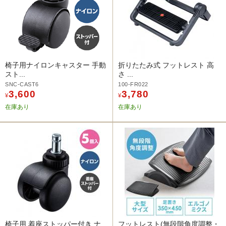
椅子用ナイロンキャスター 手動
折りたたみ式 フットレスト 高
スト...
さ ...
SNC-CAST6
100-FR022
3,600
3,780
¥
¥
在庫あり
在庫あり
椅子用 着座ストッパー付き ナ
フットレスト(無段階角度調整・