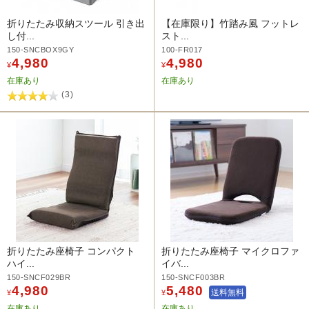
折りたたみ収納スツール 引き出
【在庫限り】竹踏み風 フットレ
し付...
スト...
150-SNCBOX9GY
100-FR017
4,980
4,980
¥
¥
在庫あり
在庫あり
(3)
折りたたみ座椅子 コンパクト
折りたたみ座椅子 マイクロファ
ハイ...
イバ...
150-SNCF029BR
150-SNCF003BR
4,980
5,480
送料無料
¥
¥
在庫あり
在庫あり