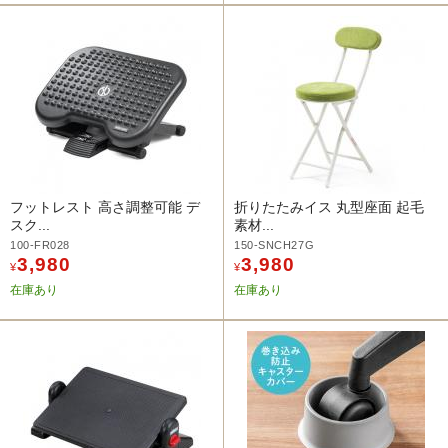
フットレスト 高さ調整可能 デ
折りたたみイス 丸型座面 起毛
スク...
素材...
100-FR028
150-SNCH27G
3,980
3,980
¥
¥
在庫あり
在庫あり