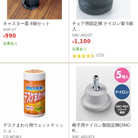
キャスター皿 4個セット
チェア用固定脚 ナイロン製 5個
入...
SOP-07
990
SNC-ADJST
¥
1,100
¥
在庫あり
在庫あり
(23)
デスクまわり用ウェットティッ
椅子用ナイロン製固定脚(SNC-
シュ ...
R...
CD-WT6K2
SNC-ADJST2