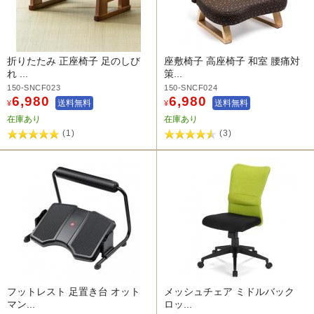
折りたたみ 正座椅子 足のしび
座敷椅子 高座椅子 和室 腰痛対
れ ...
策...
150-SNCF023
150-SNCF024
6,980
6,980
送料無料
送料無料
¥
¥
在庫あり
在庫あり
(1)
(3)
フットレスト 足置き台 オット
メッシュチェア ミドルバック
マン...
ロッ...