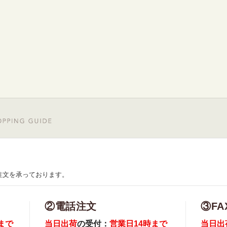
注文を承っております。
②電話注文
③FA
まで
当日出荷
の受付：
営業日14時まで
当日出