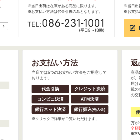
。
※当日出荷は在庫がある商品に限ります。
※当日出
※お支払い方法は代金引換のみとなります。
※お支払
れ
お支払い方法
返
。
当店では6つのお支払い方法をご用意して
商品
おります。
が、
届け
代金引換
クレジット決済
載の
の交
コンビニ決済
ATM決済
』
銀行ネット決済
銀行振込
(先入金)
※クリックで詳細がご覧いただけます。
万が
全額
※本