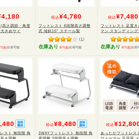
¥4,180
¥4,780
¥7,480
税込
税込
(高さ調節・角度
フットレスト 6段階高さ調整
フットレスト 足置き
・大きめサイ
式 傾斜10° スチール製
マン スタンディングデ
(
1
)
在庫あり
在庫あり
/7(金)
出荷可能
8/7(金)
出荷可能
8/7(金)
出荷
,480
¥8,480
¥12,80
税込
税込
トレスト 無段階 角
3WAYフットレスト 無段階 角
あったかフットレスト
高さ調整...
度調整 3段階高さ調整...
ウォーマー 足温器 メッ