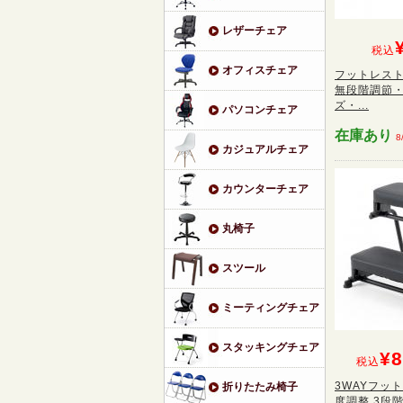
レザーチェア
税込
オフィスチェア
フットレスト
無段階調節
ズ・...
パソコンチェア
在庫あり
8
カジュアルチェア
カウンターチェア
丸椅子
スツール
ミーティングチェア
スタッキングチェア
¥8
税込
3WAYフッ
折りたたみ椅子
度調整 3段階