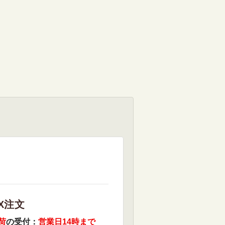
X注文
荷
の受付：
営業日14時まで