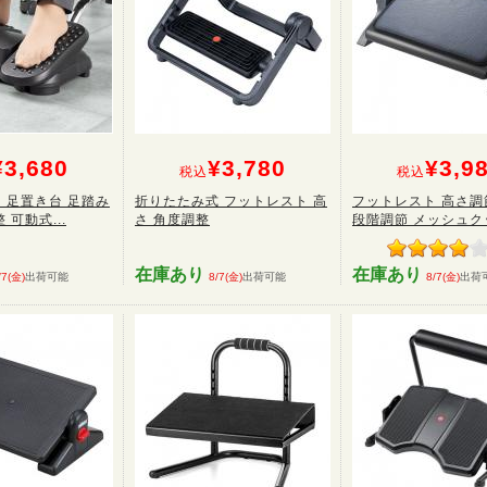
¥3,680
¥3,780
¥3,9
税込
税込
 足置き台 足踏み
折りたたみ式 フットレスト 高
フットレスト 高さ調
 可動式...
さ 角度調整
段階調節 メッシュクッ
在庫あり
在庫あり
/7(金)
出荷可能
8/7(金)
出荷可能
8/7(金)
出荷