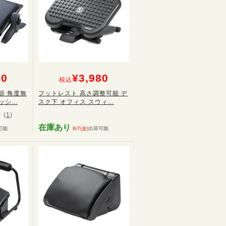
80
¥3,980
税込
節 角度無
フットレスト 高さ調整可能 デ
シ...
スク下 オフィス スウィ...
(
1
)
在庫あり
可能
8/7(金)
出荷可能