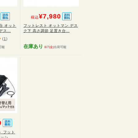
¥7,980
税込
台 オット
フットレスト オットマン デス
ス...
ク下 高さ調節 足置き台...
(
1
)
在庫あり
可能
8/7(金)
出荷可能
0
 フット
シ...