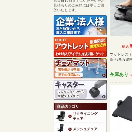
営業日16時までにいただいたお
見積もりのご依頼には即日ご回
答いたします。
税込
フットレスト
高さ/角度調整
在庫あり
8
リクライニング
チェア
メッシュチェア