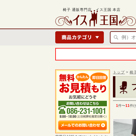
椅子 通販専門店 イス王国 本店
トップ
>
椅
1
件〜
11
件(