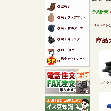
座椅子
予約販売
椅子 チェアマット
1
件〜
11
件(
椅子 快適グッズ
商品
椅子 キャスター
PCデスク
激安アウトレット
リクラ