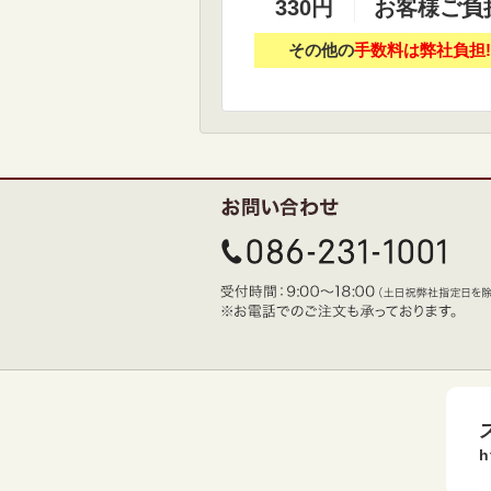
330円
お客様ご負
その他の
手数料は弊社負担!
h