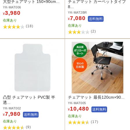
大型チェアマット 150×90cm...
チェアマット カーペットタイプ
8...
YK-MAT006
3,980
YK-MAT2BR
¥
7,080
送料無料
¥
在庫あり
在庫あり
(18)
(2)
凸型 チェアマット PVC製 半
チェアマット 最長120cm×90...
透...
YK-MAT005
10,480
YK-MAT002
送料無料
¥
7,980
送料無料
¥
在庫あり
在庫あり
(17)
(9)