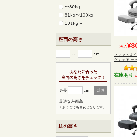
〜80kg
81kg〜100kg
101kg〜
座面の高さ
¥3
税込
～
cm
ソファのよ
グチェア オッ
あなたに合った
在庫あり
8
座面の高さをチェック！
身長
cm
計算
最適な座面高
※あくまでも目安となります。
机の高さ