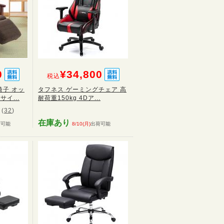
0
¥34,800
税込
子 オッ
タフネス ゲーミングチェア 高
イ...
耐荷重150kg 4Dア...
(
32
)
在庫あり
荷可能
8/10(月)
出荷可能