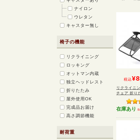
キャスターあり
ナイロン
ウレタン
キャスター無し
椅子の機能
リクライニング
ロッキング
オットマン内蔵
¥8
税込
独立ヘッドレスト
リクライニン
折りたたみ
チェア 折り
屋外使用OK
完成品お届け
在庫あり
8
高さ調節機能
耐荷重