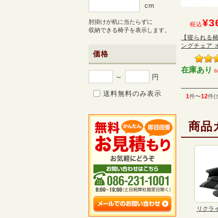
cm
¥3
肘掛けが机に当たらずに
税込
収納できる椅子を表示します。
【寝られる
ングチェア オ
価格
在庫あり
8
～
円
送料無料のみ表示
1
件〜
12
件(
商品
リクラ