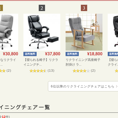
¥30,800
¥37,800
¥18,800
送料無料
送料無料
送料無
うなリクライ
【寝られる椅子】リクラ
リクライニング高座椅子
【寝ら
..
イニングチ...
肘掛け ラ...
クライニ
(
2
)
(
13
)
(
2
)
6位以降のリクライニングチェアはこちら
全
12
件)