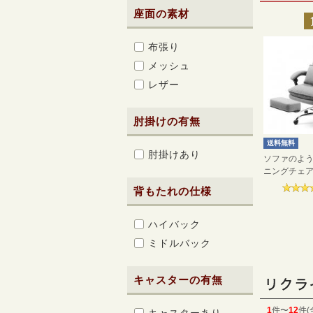
座面の素材
布張り
メッシュ
レザー
肘掛けの有無
送料無料
肘掛けあり
ソファのよ
ニングチェア.
背もたれの仕様
ハイバック
ミドルバック
キャスターの有無
1
件〜
12
件(