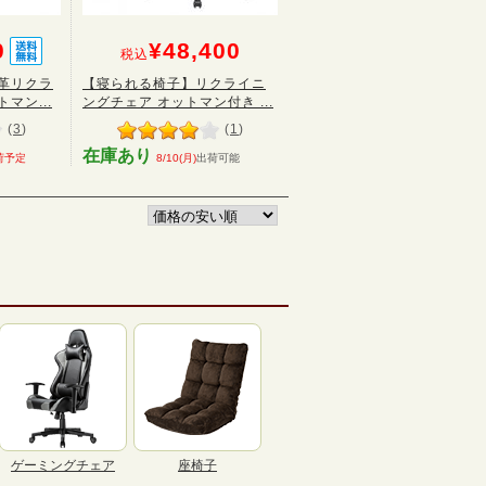
0
¥48,400
税込
革リクラ
【寝られる椅子】リクライニ
マン...
ングチェア オットマン付き ...
(
3
)
(
1
)
在庫あり
荷予定
8/10(月)
出荷可能
ゲーミングチェア
座椅子