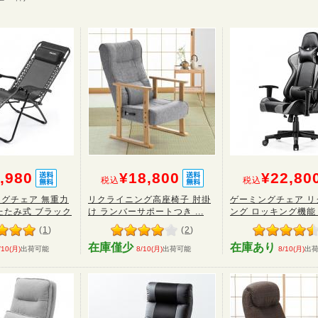
,980
¥18,800
¥22,80
税込
税込
グチェア 無重力
リクライニング高座椅子 肘掛
ゲーミングチェア リ
たたみ式 ブラック
け ランバーサポートつき ...
ング ロッキング機能 肘
(
1
)
(
2
)
在庫僅少
在庫あり
/10(月)
出荷可能
8/10(月)
出荷可能
8/10(月)
出