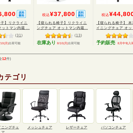
6,800
¥37,800
¥44,80
税込
税込
椅子】リクライニ
【寝られる椅子】リクライニ
【寝られる椅子】 本
ットマン内蔵 ...
ングチェア オットマン内蔵...
イニングチェア オット
(
31
)
(
13
)
在庫あり
予約販売
/10(月)
出荷可能
8/10(月)
出荷可能
8月中旬入
全
12
件)
カテゴリ
イニングチェ
メッシュチェア
レザーチェア
パソコンチェア
ア