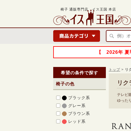
椅子 通販専門店 イス王国 本店
【 2026年
トップ
>
リ
希望の条件で探す
リク
椅子の色
テレビ
ブラック系
ゆった
グレー系
ブラウン系
レッド系