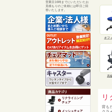
営業日16時までにいただいたお
見積もりのご依頼には即日ご回
答いたします。
オフ
高
リ
リクライニング
チェア
背も
メッシュチェア
クラ