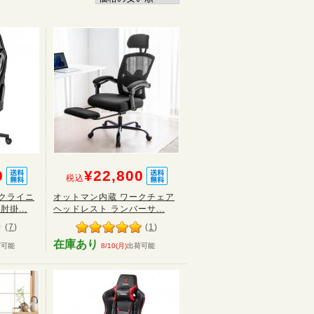
0
¥22,800
税込
クライニ
オットマン内蔵 ワークチェア
掛...
ヘッドレスト ランバーサ...
(
7
)
(
1
)
在庫あり
荷可能
8/10(月)
出荷可能