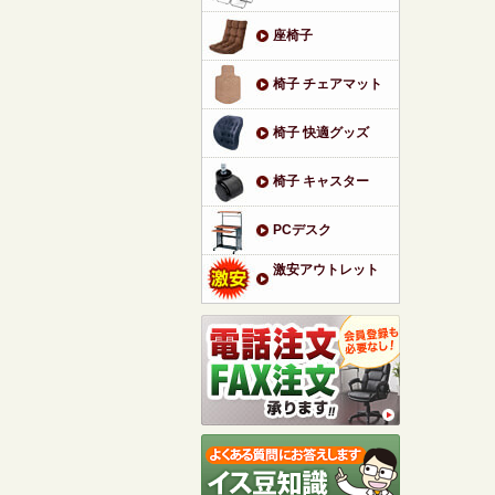
座椅子
椅子 チェアマット
椅子 快適グッズ
椅子 キャスター
PCデスク
激安アウトレット