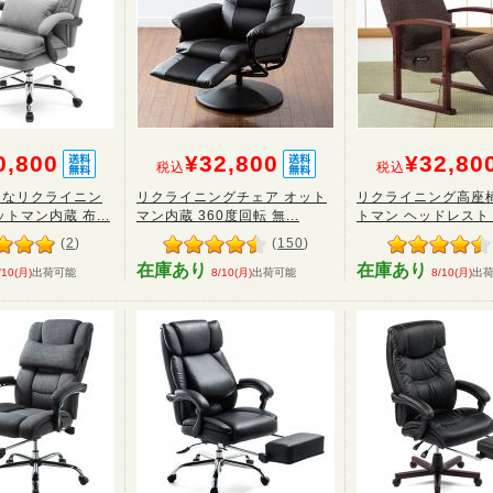
0,800
¥32,800
¥32,80
税込
税込
うなリクライニン
リクライニングチェア オット
リクライニング高座椅
トマン内蔵 布...
マン内蔵 360度回転 無...
トマン ヘッドレスト サ
(
2
)
(
150
)
在庫あり
在庫あり
/10(月)
出荷可能
8/10(月)
出荷可能
8/10(月)
出