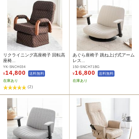
リクライニング高座椅子 回転高
あぐら座椅子 跳ね上げ式アーム
座椅...
レス...
YK-SNCH034
150-SNCH71BG
14,800
16,800
送料無料
送料無料
¥
¥
在庫あり
在庫あり
(2)