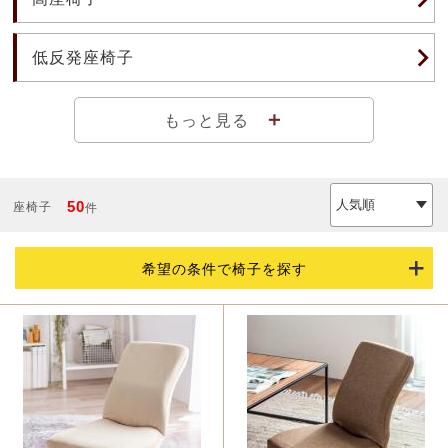
低反発座椅子
＋
もっと見る
50
座椅子
件
希望の条件で椅子を探す