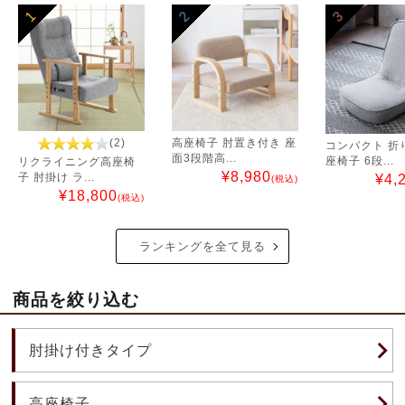
1
2
3
(2)
高座椅子 肘置き付き 座
コンパクト 折
面3段階高...
座椅子 6段...
リクライニング高座椅
¥
8,980
子 肘掛け ラ...
¥
4,
(税込)
¥
18,800
(税込)
ランキングを全て見る
商品を絞り込む
肘掛け付きタイプ
高座椅子