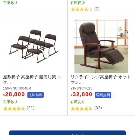
在庫あり
在庫僅少
(2)
座敷椅子 高座椅子 腰痛対策 ス
リクライニング高座椅子 オット
タ...
マン...
150-SNCH004BR
YK-SNCH025
28,800
32,800
送料無料
送料無料
¥
¥
在庫あり
在庫あり
(21)
(32)