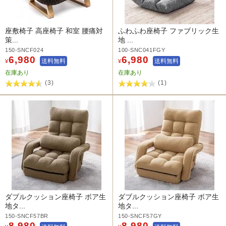
座敷椅子 高座椅子 和室 腰痛対
ふわふわ座椅子 ファブリック生
策...
地 ...
150-SNCF024
100-SNC041FGY
6,980
6,980
送料無料
送料無料
¥
¥
在庫あり
在庫あり
(3)
(1)
ダブルクッション座椅子 ボア生
ダブルクッション座椅子 ボア生
地タ...
地タ...
150-SNCF57BR
150-SNCF57GY
8,980
8,980