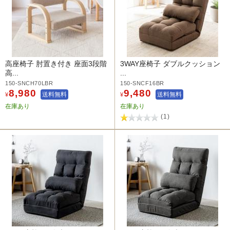
高座椅子 肘置き付き 座面3段階
3WAY座椅子 ダブルクッション
高...
...
150-SNCH70LBR
150-SNCF16BR
8,980
9,480
送料無料
送料無料
¥
¥
在庫あり
在庫あり
(1)