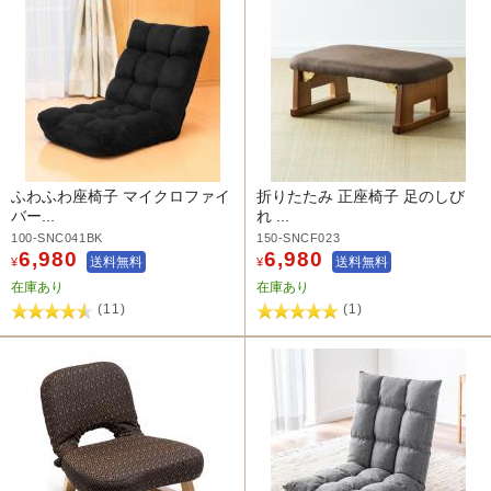
ふわふわ座椅子 マイクロファイ
折りたたみ 正座椅子 足のしび
バー...
れ ...
100-SNC041BK
150-SNCF023
6,980
6,980
送料無料
送料無料
¥
¥
在庫あり
在庫あり
(11)
(1)