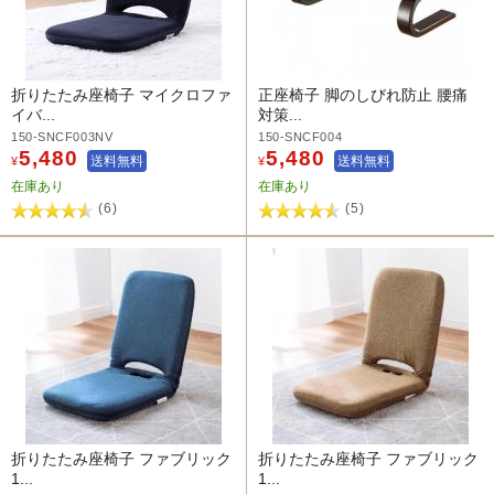
折りたたみ座椅子 マイクロファ
正座椅子 脚のしびれ防止 腰痛
イバ...
対策...
150-SNCF003NV
150-SNCF004
5,480
5,480
送料無料
送料無料
¥
¥
在庫あり
在庫あり
(6)
(5)
折りたたみ座椅子 ファブリック
折りたたみ座椅子 ファブリック
1...
1...