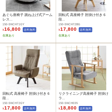
あぐら座椅子 跳ね上げ式アーム
回転式 高座椅子 肘掛け付き 6
レス...
段...
150-SNCH71GY
150-SNCH72BG
16,800
17,800
送料無料
送料無料
¥
¥
在庫あり
在庫あり
回転式 高座椅子 肘掛け付き 6
リクライニング高座椅子 肘掛け
段...
ラ...
150-SNCH72GY
150-SNCH035
17,800
18,800
送料無料
送料無料
¥
¥